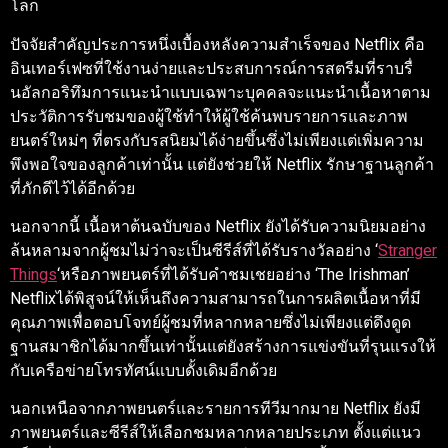
โลก
ปัจจัยสำคัญประการหนึ่งเบื้องหลังความสำเร็จของ Netflix คือ
อินเทอร์เฟซที่ใช้งานง่ายและประสบการณ์การสตรีมที่ราบรื่
นอัลกอริทึมการแนะนำแบบเฉพาะบุคคลจะแนะนำเนื้อหาตาม
ประวัติการรับชมของผู้ใช้ทำให้ผู้ใช้ค้นพบรายการและภาพ
ยนตร์ใหม่ๆ ที่ตรงกับรสนิยมได้ง่ายขึ้นซึ่งไม่เพียงแต่เพิ่มความ
พึงพอใจของลูกค้าเท่านั้น แต่ยังช่วยให้ Netflix รักษาฐานลูกค้า
ที่ภักดีไว้ได้อีกด้วย
นอกจากนี้ เนื้อหาต้นฉบับของ Netflix ยังได้รับความนิยมอย่าง
ล้นหลามจากผู้ชมไม่ว่าจะเป็นซีรีส์ที่ได้รับรางวัลอย่าง ‘
Stranger
Things
‘หรือภาพยนตร์ที่ได้รับคำชมเชยอย่าง ‘The Irishman’
Netflixได้พิสูจน์ให้เห็นถึงความสามารถในการผลิตเนื้อหาที่มี
คุณภาพเพื่อตอบโจทย์ผู้ชมที่หลากหลายซึ่งไม่เพียงแต่ดึงดูด
ฐานสมาชิกได้มากขึ้นเท่านั้นแต่ยังสร้างการแข่งขันที่รุนแรงให้
กับเครือข่ายโทรทัศน์แบบดั้งเดิมอีกด้วย
นอกเหนือจากภาพยนตร์และรายการทีวีมากมาย Netflix ยังมี
ภาพยนตร์และซีรีส์ให้เลือกชมหลากหลายประเภท ตั้งแต่แนว