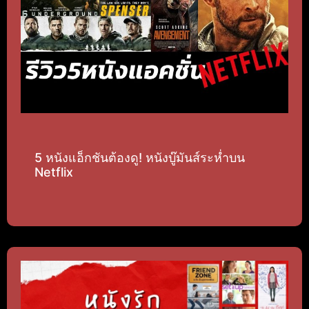
5 หนังแอ็กชันต้องดู! หนังบู๊มันส์ระห่ำบน
Netflix